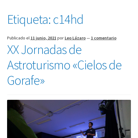
Mi cuenta
Etiqueta:
c14hd
Finalizar compra
Publicado el
11 junio, 2021
por
Leo Lázaro
—
1 comentario
XX Jornadas de
Astroturismo «Cielos de
Gorafe»