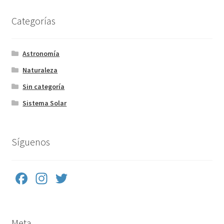
Categorías
Astronomía
Naturaleza
Sin categoría
Sistema Solar
Síguenos
Fa
In
T
ce
st
wi
b
a
tt
Meta