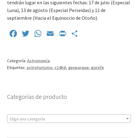
tendrán lugar en las siguientes fechas: 17 de julio (Especial
Luna), 13 de agosto (Especial Perseidas) y 11 de
septiembre (Hacia el Equinoccio de Otoño).
Fa
T
W
E
Pr
C
ce
wi
h
m
in
o
b
tt
at
ai
tF
m
o
er
sA
l
ri
p
Categoría:
Astronomía
Etiquetas:
astroturismo
,
c14hd
,
geoparque
,
gorafe
o
p
e
ar
k
p
n
tir
dl
Categorías de producto
y
Elige una categoría