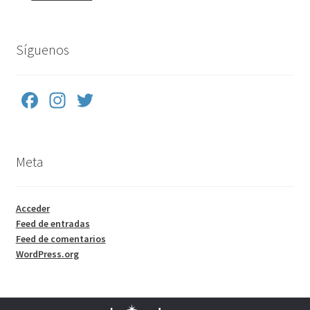
Síguenos
Fa
In
T
ce
st
wi
b
a
tt
Meta
o
gr
er
o
a
k
m
Acceder
Feed de entradas
Feed de comentarios
WordPress.org