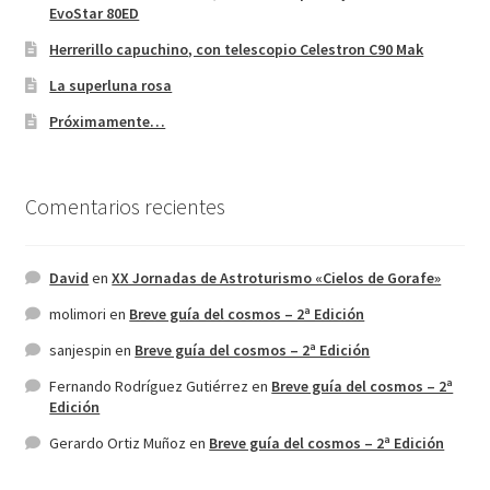
EvoStar 80ED
Herrerillo capuchino, con telescopio Celestron C90 Mak
La superluna rosa
Próximamente…
Comentarios recientes
David
en
XX Jornadas de Astroturismo «Cielos de Gorafe»
molimori
en
Breve guía del cosmos – 2ª Edición
sanjespin
en
Breve guía del cosmos – 2ª Edición
Fernando Rodríguez Gutiérrez
en
Breve guía del cosmos – 2ª
Edición
Gerardo Ortiz Muñoz
en
Breve guía del cosmos – 2ª Edición