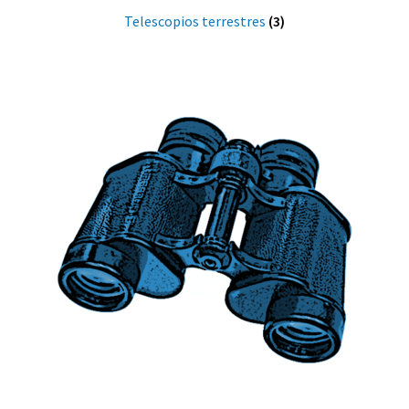
Telescopios terrestres
(3)