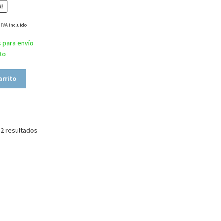
A!
IVA incluido
s para envío
to
arrito
 2 resultados