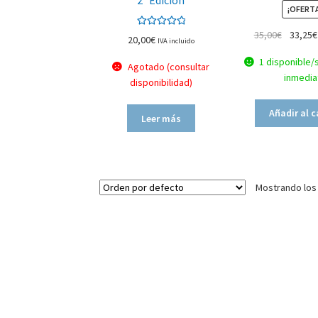
2ª Edición
¡OFERT
35,00
€
33,25
€
Valorado en
20,00
€
IVA incluido
5.00
de 5
1 disponible/
Agotado (consultar
inmedia
disponibilidad)
Añadir al c
Leer más
Mostrando los