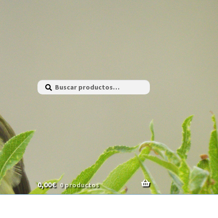
Buscar
Buscar
por:
0,00
€
0 productos