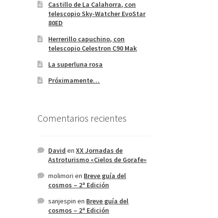
Castillo de La Calahorra, con
telescopio Sky-Watcher EvoStar
80ED
Herrerillo capuchino, con
telescopio Celestron C90 Mak
La superluna rosa
Próximamente…
Comentarios recientes
David
en
XX Jornadas de
Astroturismo «Cielos de Gorafe»
molimori
en
Breve guía del
cosmos – 2ª Edición
sanjespin
en
Breve guía del
cosmos – 2ª Edición