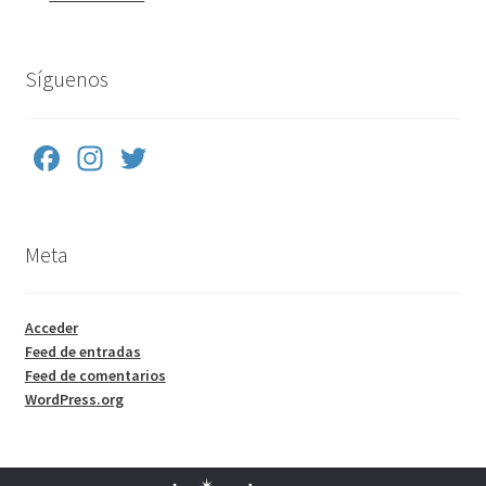
Síguenos
Fa
In
T
ce
st
wi
b
a
tt
Meta
o
gr
er
o
a
k
m
Acceder
Feed de entradas
Feed de comentarios
WordPress.org