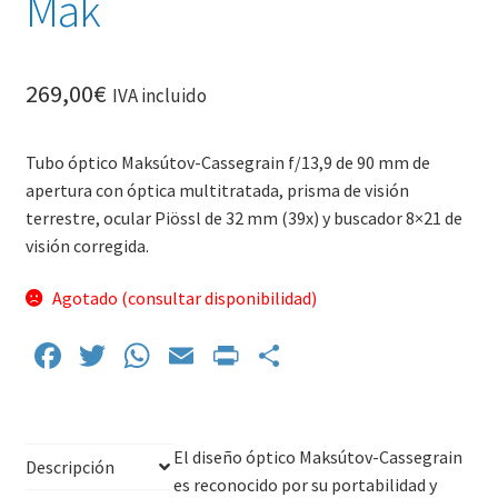
Mak
269,00
€
IVA incluido
Tubo óptico Maksútov-Cassegrain f/13,9 de 90 mm de
apertura con óptica multitratada, prisma de visión
terrestre, ocular Piössl de 32 mm (39x) y buscador 8×21 de
visión corregida.
Agotado (consultar disponibilidad)
Fa
T
W
E
Pr
C
ce
wi
h
m
in
o
b
tt
at
ai
tF
m
o
er
sA
l
ri
p
El diseño óptico Maksútov-Cassegrain
Descripción
es reconocido por su portabilidad y
o
p
e
ar