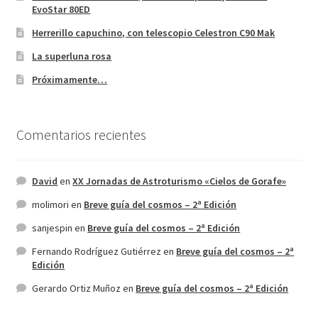
EvoStar 80ED
Herrerillo capuchino, con telescopio Celestron C90 Mak
La superluna rosa
Próximamente…
Comentarios recientes
David
en
XX Jornadas de Astroturismo «Cielos de Gorafe»
molimori
en
Breve guía del cosmos – 2ª Edición
sanjespin
en
Breve guía del cosmos – 2ª Edición
Fernando Rodríguez Gutiérrez
en
Breve guía del cosmos – 2ª
Edición
Gerardo Ortiz Muñoz
en
Breve guía del cosmos – 2ª Edición